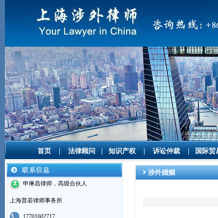
首页
|
法律顾问
|
知识产权
|
诉讼仲裁
|
国际贸
涉外婚姻
申琳昌律师，高级合伙人
上海普若律师事务所
17701602717