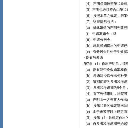
（4） 声明必须按照第12条
（5）声明也必须符合由第1
（6） 按照本章之规定，若
（7） 这些情形包括：
（a） 就此婚姻的声明先前
（i） 申请离婚令；或
（ii） 申请分居令。
（b） 就此婚姻提出的申请
（c） 有分居令且处于生效状
· 反省与考虑
第7条 （1）作出声明后，
（a） 反省能否挽救婚姻和
（b） 考虑对今后作出何种安
（2） 该期间即为反省和考虑
（3） 反省和考虑期为9个月
（4） 有下列情形时，法院
（a） 声明由一方当事人作出
（b） 按第12条的规定请
（c） 由于未遵守以上规定
（5） 按第（4）款规定作
（a） 自反省和考虑期开始起