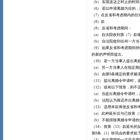
（b） 实现送达之时止的时间
（6） 若以申请离婚为目的
（7）在反省和考虑期内的任
（8）款
（8） 反省和考虑期间：
（a） 自法院收到第（7）
（b） 自法院收到任何一方
（9） 如果反省和考虑期间
的新的声明而提出。
（10） 若一方当事人提出
（a） 另一方当事人在指定
（b） 由第9条规定的要求被
（11） 提出离婚令申请时
（12） 或有以下情形，则不
（a） 当提出离婚令申请时
（b） 法院认为推迟作出离
（13） 适用本款将使反省和
（a） 此种延长仅与已按第（
（b） 不能排除离婚令申请
（14） 按第（13）款延
第8条 （1）聆讯会的要求如
（2） 作出声明的一方应于