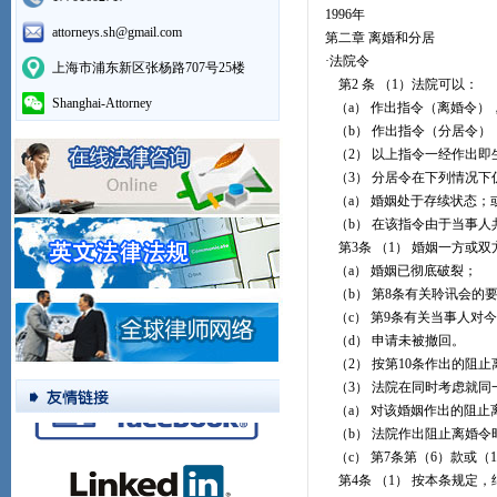
1996年
attorneys.sh@gmail.com
第二章 离婚和分居
·法院令
上海市浦东新区张杨路707号25楼
第2 条 （1）法院可以：
Shanghai-Attorney
（a） 作出指令（离婚令）
（b） 作出指令（分居令）
（2） 以上指令一经作出即
（3） 分居令在下列情况下
（a） 婚姻处于存续状态；
（b） 在该指令由于当事人
第3条 （1） 婚姻一方或
（a） 婚姻已彻底破裂；
（b） 第8条有关聆讯会的
（c） 第9条有关当事人对
（d） 申请未被撤回。
（2） 按第10条作出的阻
（3） 法院在同时考虑就同
（a） 对该婚姻作出的阻止
（b） 法院作出阻止离婚令
（c） 第7条第（6）款或（
第4条 （1） 按本条规定