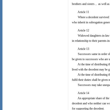
brothers and sisters， as well as
Article 11
Where a decedent survived his c
who inherit in subrogation general
Article 12
Widowed daughters-in-law or so
in relationship to their parents-
Article 13
Successors same in order shall，
be given to successors who are un
At the time of distributing the
lived with the decedent may be gi
At the time of distributing the 
fulfil their duties shall be given 
Successors may take unequal sh
Article 14
An appropriate share of the es
decedent and who neither can w
for supporting the decedent.