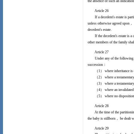
the absence of such an indicatio
Article 26
If a decedent's estate is partit
unless otherwise agreed upon， be
decedent's estate.
If the decedent's estate is a c
other members of the family shall 
Article 27
Under any of the following circ
succession：
（1） where inheritance is discl
（2） where a testamentary su
（3） where a testamentary succ
（4） where an invalidated porti
（5） where no disposition is ma
Article 28
At the time of the partitioning 
the baby is stillborn， be dealt w
Article 29