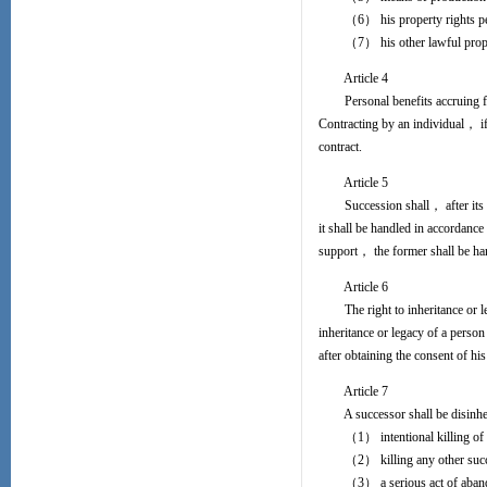
（6） his property rights perta
（7） his other lawful prope
Article 4
Personal benefits accruing from 
Contracting by an individual， if
contract.
Article 5
Succession shall， after its op
it shall be handled in accordanc
support， the former shall be han
Article 6
The right to inheritance or lega
inheritance or legacy of a person
after obtaining the consent of his
Article 7
A successor shall be disinheri
（1） intentional killing of 
（2） killing any other success
（3） a serious act of abandon