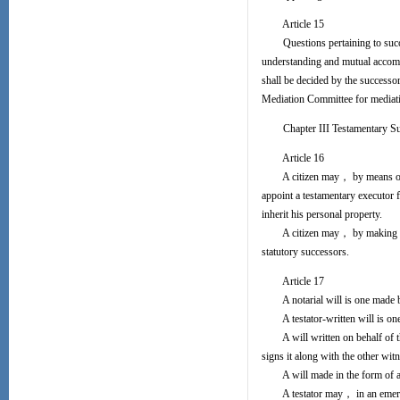
Article 15
Questions pertaining to success
understanding and mutual accommo
shall be decided by the successo
Mediation Committee for mediation
Chapter III Testamentary Suc
Article 16
A citizen may， by means of a w
appoint a testamentary executor 
inherit his personal property.
A citizen may， by making a will
statutory successors.
Article 17
A notarial will is one made by 
A testator-written will is one 
A will written on behalf of the
signs it along with the other witn
A will made in the form of a s
A testator may， in an emergen