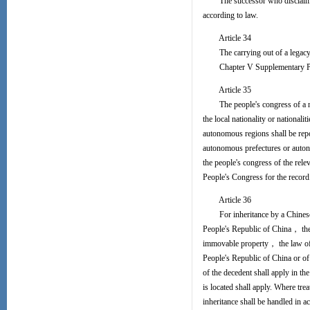
The successor who disclaims in
according to law.
Article 34
The carrying out of a legacy sha
Chapter V Supplementary Pr
Article 35
The people's congress of a nati
the local nationality or national
autonomous regions shall be rep
autonomous prefectures or autono
the people's congress of the rel
People's Congress for the record
Article 36
For inheritance by a Chinese cit
People's Republic of China， the 
immovable property， the law of th
People's Republic of China or of
of the decedent shall apply in t
is located shall apply. Where tr
inheritance shall be handled in a