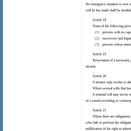
the emergency situation is over a
will he has made shall be invalid
Article 18
None of the following persons 
（1） persons with no capacit
（2） successors and legat
（3） persons whose interests ar
Article 19
Reservation of a necessary port
income.
Article 20
A testator may revoke or alter
Where several wills that have b
A notarial will may not be revok
of a sound-recording or a nuncup
Article 21
Where there are obligations att
who fails to perform the obligat
nullification of his right to inher