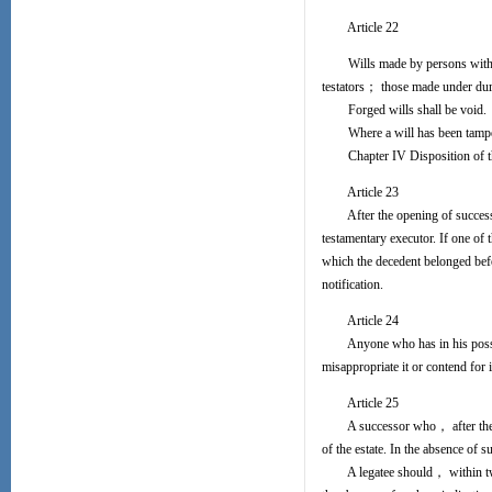
Article 22
Wills made by persons with no ca
testators； those made under dures
Forged wills shall be void.
Where a will has been tampered
Chapter IV Disposition of th
Article 23
After the opening of successio
testamentary executor. If one of 
which the decedent belonged befor
notification.
Article 24
Anyone who has in his possessio
misappropriate it or contend for i
Article 25
A successor who， after the ope
of the estate. In the absence of 
A legatee should， within two m