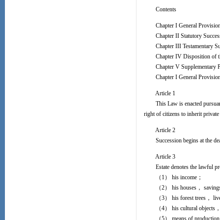
Contents
Chapter I General Provisio
Chapter II Statutory Succes
Chapter III Testamentary Suc
Chapter IV Disposition of th
Chapter V Supplementary Pr
Chapter I General Provisio
Article 1
This Law is enacted pursuant to
right of citizens to inherit private
Article 2
Succession begins at the death
Article 3
Estate denotes the lawful prop
（1） his income；
（2） his houses， savings and
（3） his forest trees， lives
（4） his cultural objects， b
（5） means of production l