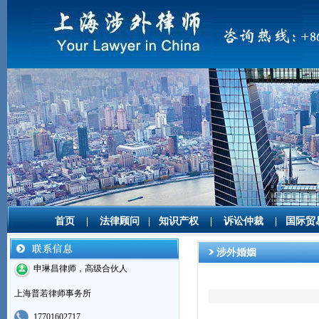
首页
|
法律顾问
|
知识产权
|
诉讼仲裁
|
国际贸
涉外婚姻
申琳昌律师，高级合伙人
上海普若律师事务所
17701602717