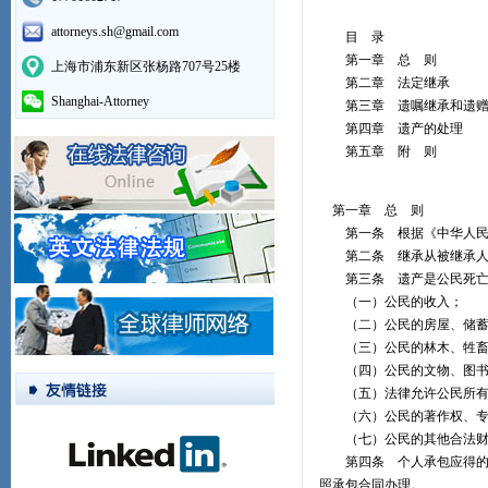
attorneys.sh@gmail.com
目 录
第一章 总 则
上海市浦东新区张杨路707号25楼
第二章 法定继承
Shanghai-Attorney
第三章 遗嘱继承和遗
第四章 遗产的处理
第五章 附 则
第一章 总 则
第一条 根据《中华人民共
第二条 继承从被继承人
第三条 遗产是公民死亡
（一）公民的收入；
（二）公民的房屋、储蓄
（三）公民的林木、牲畜
（四）公民的文物、图书
（五）法律允许公民所有
（六）公民的著作权、专
（七）公民的其他合法财
第四条 个人承包应得的个
照承包合同办理。