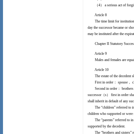
（4） a serious act of forging，
Article 8
The time limit for institution o
day the successor became or sho
may be instituted after the expir
Chapter II Statutory Succes
Article 9
Males and females are equal in 
Article 10
The estate of the decedent sha
First in order： spouse， chi
Second in order： brothers and
successor（s） first in order sha
shall inherit in default of any suc
The “children” referred to in t
children who supported or were 
The “parents” referred to in th
supported by the decedent.
The “brothers and sisters” refe