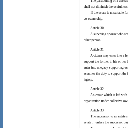
The partitioning of a decedent's
shall not diminish the usefulness 
If the estate is unsuitable for
co-ownership.
Article 30
A surviving spouse who remarrie
other person.
Article 31
A citizen may enter into a leg
support the former in his or her l
enter into a legacy-support agr
assumes the duty to support the fo
legacy.
Article 32
An estate which is left with ne
organization under collective ow
Article 33
The successor to an estate shal
estate， unless the successor pays