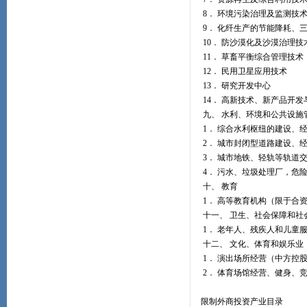
8． 环境污染治理及监测技
9． 化纤生产的节能降耗、
10． 防沙漠化及沙漠治理技
11． 草畜平衡综合管理技术
12． 民用卫星应用技术
13． 研究开发中心
14． 高新技术、新产品开
九、 水利、环境和公共设施
1． 综合水利枢纽的建设、
2． 城市封闭型道路建设、
3． 城市地铁、轻轨等轨道
4． 污水、垃圾处理厂，危
十、 教育
1． 高等教育机构（限于合
十一、 卫生、社会保障和社
1． 老年人、残疾人和儿童
十二、 文化、体育和娱乐业
1． 演出场所经营（中方控
2． 体育场馆经营、健身、
限制外商投资产业目录