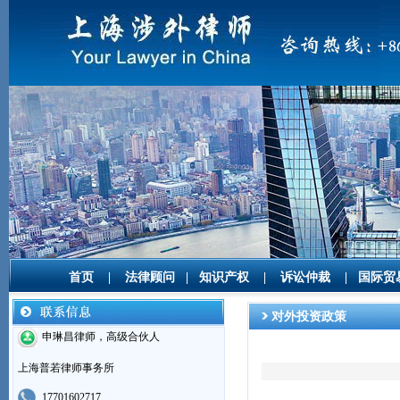
首页
|
法律顾问
|
知识产权
|
诉讼仲裁
|
国际贸
对外投资政策
申琳昌律师，高级合伙人
上海普若律师事务所
17701602717