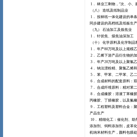
1． 林业三剩物，“次、小
（八） 造纸及纸制品业
1． 按林纸一体化建设的单
同步建设的高档纸及纸板生
（九） 石油加工及炼焦业
1． 针状焦、煤焦油深加工
（十） 化学原料及化学制品
1． 年产80万吨及以上规
2． 乙烯下游产品衍生物的
3． 年产20万吨及以上聚氯
4． 钠法漂粉精、聚氯乙烯
5． 苯、甲苯、二甲苯、乙
6． 合成材料的配套原料：
7． 合成纤维原料：精对苯
8． 合成橡胶：溶液丁苯橡
丙橡胶、丁腈橡胶，以及氟
9． 工程塑料及塑料合金：聚
产品生产
10． 精细化工：催化剂、
添加剂、饲料添加剂，皮革化
机纳米材料生产，颜料包膜