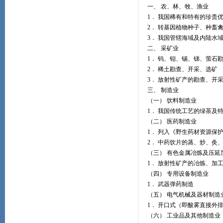
一、 农、林、牧、渔业
1． 我国稀有和特有的珍贵
2． 转基因植物种子、种畜
3． 我国管辖海域及内陆水
二、 采矿业
1． 钨、钼、锡、锑、萤石
2． 稀土勘查、开采、选矿
3． 放射性矿产的勘查、开
三、 制造业
（一） 饮料制造业
1． 我国传统工艺的绿茶及
（二） 医药制造业
1． 列入《野生药材资源保
2． 中药饮片的蒸、炒、灸
（三） 有色金属冶炼及压延
1． 放射性矿产的冶炼、加
（四） 专用设备制造业
1． 武器弹药制造
（五） 电气机械及器材制造
1． 开口式（即酸雾直接外
（六） 工业品及其他制造业