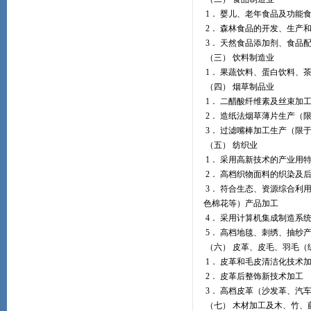
1． 婴儿、老年食品及功能
2． 森林食品的开发、生产
3． 天然食品添加剂、食品
（三） 饮料制造业
1． 果蔬饮料、蛋白饮料、
（四） 烟草制品业
1． 二醋酸纤维素及丝束加
2． 造纸法烟草薄片生产（
3． 过滤嘴棒加工生产（限
（五） 纺织业
1． 采用高新技术的产业用
2． 高档织物面料的织染及
3． 符合生态、资源综合利
色棉花等）产品加工
4． 采用计算机集成制造系
5． 高档地毯、刺绣、抽纱
（六） 皮革、皮毛、羽毛（
1． 皮革和毛皮清洁化技术
2． 皮革后整饰新技术加工
3． 高档皮革（沙发革、汽
（七） 木材加工及木、竹、