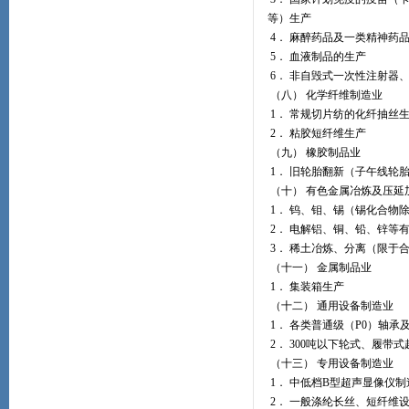
等）生产
4． 麻醉药品及一类精神药
5． 血液制品的生产
6． 非自毁式一次性注射器
（八） 化学纤维制造业
1． 常规切片纺的化纤抽丝
2． 粘胶短纤维生产
（九） 橡胶制品业
1． 旧轮胎翻新（子午线轮
（十） 有色金属冶炼及压延
1． 钨、钼、锡（锡化合物
2． 电解铝、铜、铅、锌等
3． 稀土冶炼、分离（限于
（十一） 金属制品业
1． 集装箱生产
（十二） 通用设备制造业
1． 各类普通级（P0）轴
2． 300吨以下轮式、履带
（十三） 专用设备制造业
1． 中低档B型超声显像仪制
2． 一般涤纶长丝、短纤维