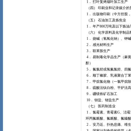
1． 打叶复烤烟叶加工生产
（四） 印刷业和记录媒介的
1． 出版物印刷（中方控股
（五） 石油加工及炼焦业
1． 年产800万吨及以下炼
（六） 化学原料及化学制品
1． 烧碱（氢氧化钠）、钾
2． 感光材料生产
3． 联苯胺生产
4． 易制毒化学品生产（麻黄
酐）
5． 氟氯烃或氢氟氯烃、四
6． 顺丁橡胶、乳液聚合丁
7． 甲烷氯化物（一氯甲烷
8． 硫酸法钛白粉、平炉法
9． 硼镁铁矿石加工
10． 钡盐、锶盐生产
（七） 医药制造业
1． 氯霉素、青霉素G、洁
环丙氟哌酸、氟哌酸、氟嗪
2． 安乃近、扑热息痛、维
3． 国家计划免疫的疫苗（