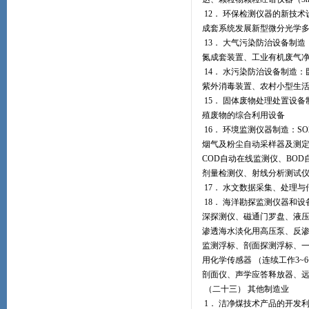
12． 环保检测仪器的新技
成套系统发展新型微分光学
13． 大气污染防治设备制
氮成套装置、工业有机废气
14． 水污染防治设备制造：
紫外消毒装置、农村小型生
15． 固体废物处理处置设
殖废物的综合利用设备
16． 环境监测仪器制造：S
烟气及粉尘自动采样器及测
COD自动在线监测仪、BO
剂量检测仪、射线分析测试
17． 水文数据采集、处理
18． 海洋勘探监测仪器和
深探测仪、磁通门罗盘、液压
渗透海水淡化用高压泵、反渗
监测浮标、剖面探测浮标、一
用化学传感器 （连续工作3
剖面仪、声学应答释放器、
（二十三） 其他制造业
1． 洁净煤技术产品的开发