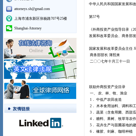
中华人民共和国国家发展和
attorneys.sh@gmail.com
第57号
上海市浦东新区张杨路707号25楼
Shanghai-Attorney
《外商投资产业指导目录（200
发展和改革委员会、商务部发
国家发展和改革委员会主任 
商务部部长 薄熙来
二〇〇七年十月三十一日
鼓励外商投资产业目录
一、 农、林、牧、渔业
1． 中低产农田改造
2． 木本食用油料、调料和
3． 蔬菜（含食用菌、西甜
4． 糖料、果树、牧草等农
5． 花卉生产与苗圃基地的
6． 橡胶、剑麻、咖啡种植