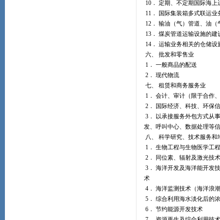
10． 定期、不定期国际海
11． 国际集装箱多式联运业
12． 输油（气）管道、油
13． 煤炭管道运输设施的建
14． 运输业务相关的仓储
六、 批发和零售业
1． 一般商品的配送
2． 现代物流
七、 租赁和商务服务业
1． 会计、审计（限于合作
2． 国际经济、科技、环保
3． 以承接服务外包方式从
发、呼叫中心、数据处理等
八、 科学研究、技术服务和
1． 生物工程与生物医学工
2． 同位素、辐射及激光技
3． 海洋开发及海洋能开发
术
4． 海洋监测技术（海洋浪
5． 综合利用海水淡化后的
6． 节约能源开发技术
7． 资源再生及综合利用技