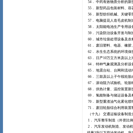
54． 中药有效物质分析的
55． 新型药品包装材料、
56． 新型纺织机械、关键
57． 电脑提花人造毛皮机制
58． 太阳能电池生产专用设
59． 污染防治设备开发与制
60． 城市垃圾处理设备及
61． 废旧塑料、电器、橡
62． 水生生态系统的环境
63． 日产10万立方米及
64． 特种气象观测及分析设
65． 地震台站、台网和流
66． 三鼓及以上子午线轮胎
67． 滚动阻力试验机、轮
68． 供热计量、温控装置
69． 氢能制备与储运设备
70． 新型重渣油气化雾化喷
71． 废旧轮胎综合利用装置
（十九） 交通运输设备制造
1． 汽车整车制造（外资比
2． 汽车发动机制造、发动
排量3升以下柴油发动机、升