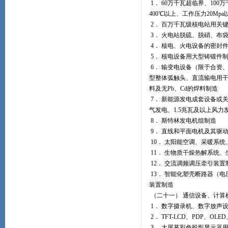
1． 60万千瓦超临界、1
400℃以上、工作压力20M
2． 百万千瓦级核电站用关
3． 火电站脱硫、脱硝、布
4． 核电、火电设备的密封
5． 核电设备用大型铸锻件
6． 输变电设备（限于合资
型整体弧触头、直流输电用干
料及无Pb、Cd的焊料制造
7． 新能源发电成套设备或
气发电、1.5兆瓦及以上风力
8． 斯特林发电机组制造
9． 直线和平面电机及其驱
10． 太阳能空调、采暖系
11． 生物质干燥热解系统
12． 交流调频调压牵引装置
13． 智能化塑壳断路器（电
装置制造
（二十一） 通信设备、计算
1． 数字摄录机、数字放声
2． TFT-LCD、PDP、O
3． 大屏幕彩色投影显示器