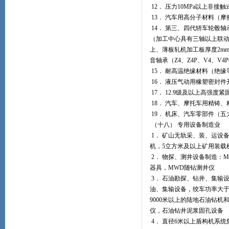
12． 压力10MPa以上非
13． 汽车用高分子材料（
14． 第三、四代轿车轮毂
（加工中心具有三轴以上联动功
上、薄板轧机加工板厚度2mm
音轴承（Z4、Z4P、V4、V
15． 耐高温绝缘材料（绝
16． 液压气动用橡塑密封件
17． 12.9级及以上高强度
18． 汽车、摩托车用精铸
19． 机床、汽车零部件（
（十八） 专用设备制造业
1． 矿山无轨采、装、运设备
机，5立方米及以上矿用装载机
2． 物探、测井设备制造：
器具，MWD随钻测井仪
3． 石油勘探、钻井、集输
油、集输设备，绞车功率大于3
9000米以上的陆地石油钻机
仪，石油钻井泥浆固孔设备
4． 直径6米以上盾构机系