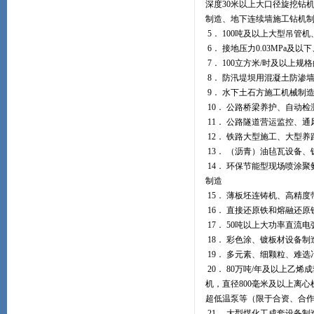
深度30米以上大口径旋挖钻
制造、地下连续墙施工钻机
5． 100吨及以上大型吊管
6． 接地压力0.03MPa及
7． 100立方米/时及以上
8． 防汛堤坝用混凝土防渗
9． 水下土石方施工机械制
10． 公路桥梁养护、自动检
11． 公路隧道营运监控、
12． 铁路大型施工、大型
13． （沥青）油毡瓦设备
14． 环保节能型现场喷涂
制造
15． 薄板坯连铸机、高精
16． 直接还原铁和熔融还原
17． 50吨以上大功率直流
18． 彩色涂、镀板材设备制
19． 多元素、细颗粒、难
20． 80万吨/年及以上
机，直径800毫米及以上离心
超低温泵等（限于合资、合
21． 大型煤化工成套设备