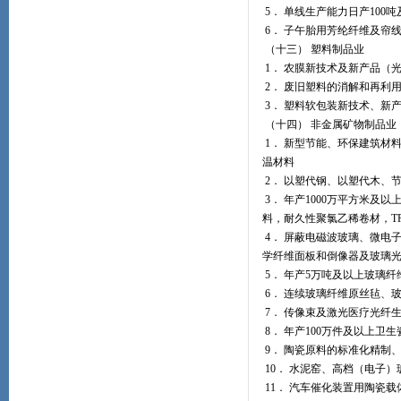
5． 单线生产能力日产100
6． 子午胎用芳纶纤维及帘
（十三） 塑料制品业
1． 农膜新技术及新产品（
2． 废旧塑料的消解和再利
3． 塑料软包装新技术、新
（十四） 非金属矿物制品业
1． 新型节能、环保建筑材
温材料
2． 以塑代钢、以塑代木、
3． 年产1000万平方米
料，耐久性聚氯乙稀卷材，T
4． 屏蔽电磁波玻璃、微电
学纤维面板和倒像器及玻璃
5． 年产5万吨及以上玻璃
6． 连续玻璃纤维原丝毡、
7． 传像束及激光医疗光纤
8． 年产100万件及以上卫生
9． 陶瓷原料的标准化精制
10． 水泥窑、高档（电子
11． 汽车催化装置用陶瓷