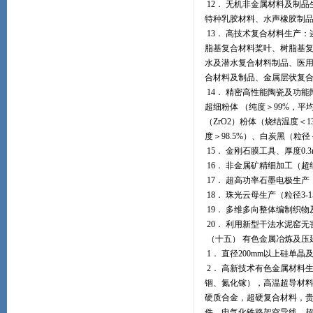
12． 无机非金属材料及制
特种乳胶材料、水声橡胶制品、
13． 高技术复合材料生产
脂基复合材料桨叶、树脂基复
水及潜水复合材料制品、医用
合材料及制品、金属层状复合
14． 精密高性能陶瓷及功能
超细粉体 （纯度＞99%，平
（ZrO2）粉体（烧结温度＜1
度＞98.5%）、白炭黑（粒径
15． 金刚石膜工具、厚度0
16． 非金属矿精细加工（
17． 超高功率石墨电极生产
18． 珠光云母生产（粒径3-1
19． 多维多向整体编制织
20． 利用新型干法水泥窑
（十五） 有色金属冶炼及压
1． 直径200mm以上硅单
2． 高新技术有色金属材料
锢、氮化镓），高温超导材
硬质合金，超硬复合材料，
件，电气化铁路架空导线，