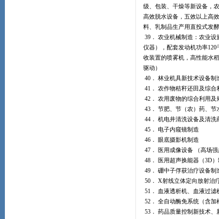
级、包装、干燥等新设备，
高效脱水设备，五效以上高
料、乳制品生产用直投式发
39． 农业机械制造：农业
仪器），配套发动机功率12
收装置的喷雾机，高性能水
驱动）
40． 林业机具新技术设备制
41． 农作物秸秆还田及综
42． 农用废物的综合利用
43． 节肥、节（农）药、
44． 机电井清洗设备及清
45． 电子内窥镜制造
46． 眼底摄影机制造
47． 医用成像设备 （高场
48． 医用超声换能器（3D
49． 硼中子俘获治疗设备制
50． X射线立体定向放射治
51． 血液透析机、血液过滤
52． 全自动酶免系统（含
53． 药品质量控制新技术、