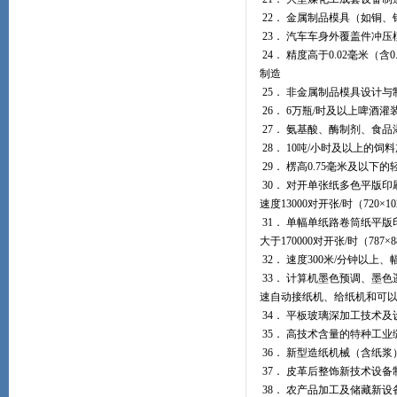
22． 金属制品模具（如铜
23． 汽车车身外覆盖件冲
24． 精度高于0.02毫米（
制造
25． 非金属制品模具设计与
26． 6万瓶/时及以上啤酒
27． 氨基酸、酶制剂、食
28． 10吨/小时及以上的
29． 楞高0.75毫米及以
30． 对开单张纸多色平版印刷
速度13000对开张/时（720
31． 单幅单纸路卷筒纸平版
大于170000对开张/时（78
32． 速度300米/分钟以上
33． 计算机墨色预调、墨色
速自动接纸机、给纸机和可
34． 平板玻璃深加工技术及
35． 高技术含量的特种工业
36． 新型造纸机械（含纸
37． 皮革后整饰新技术设备
38． 农产品加工及储藏新