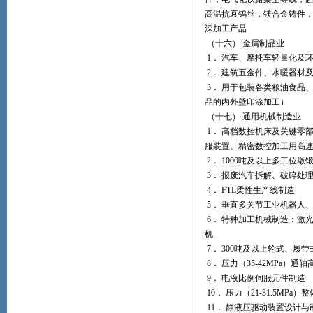
高温抗衰钨丝，镁合金铸件
深加工产品
（十六） 金属制品业
1． 汽车、摩托车轻量化及
2． 建筑五金件、水暖器材
3． 用于包装各类粮油食品
品的内外壁印涂加工）
（十七） 通用机械制造业
1． 高档数控机床及关键零
服装置、精密数控加工用高
2． 1000吨及以上多工位墩
3． 报废汽车拆解、破碎处
4． FTL柔性生产线制造
5． 垂直多关节工业机器人
6． 特种加工机械制造：激
机
7． 300吨及以上轮式、履
8． 压力（35-42MPa）
9． 电液比例伺服元件制造
10． 压力（21-31.5MP
11． 静液压驱动装置设计与