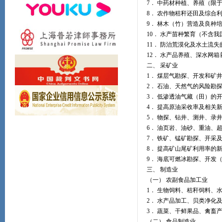
7． 中药材种植、养殖（限
8． 农作物秸秆还田及综合
9． 林木（竹）营造及良种
10． 水产苗种繁育（不含
11． 防治荒漠化及水土流
12． 水产品养殖、深水网
二、 采矿业
1． 煤层气勘探、开发和矿
2． 石油、天然气的风险勘
3． 低渗透油气藏（田）的
4． 提高原油采收率及相关
5． 物探、钻井、测井、录
6． 油页岩、油砂、重油、
7． 铁矿、锰矿勘探、开采
8． 提高矿山尾矿利用率的
9． 海底可燃冰勘探、开发
三、 制造业
（一） 农副食品加工业
1． 生物饲料、秸秆饲料、
2． 水产品加工、贝类净化
3． 蔬菜、干鲜果品、禽畜
（二） 食品制造业