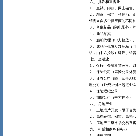
六、 批发和零售业
1． 直销、邮购、网上销售
2． 粮食、棉花、植物油、
销售来自多个供应商的不同
3． 音像制品（除电影外）
4． 商品拍卖
5． 船舶代理（中方控股）
6． 成品油批发及加油站（
站，由中方控股）建设、经
七、 金融业
1． 银行、金融租赁公司、
2． 保险公司（寿险公司外资
3． 证券公司（限于从事A
理公司（外资比例不超过49%
4． 保险经纪公司
5． 期货公司（中方控股）
八、 房地产业
1． 土地成片开发（限于合
2． 高档宾馆、别墅、高档
3． 房地产二级市场交易及
九、 租赁和商务服务业
1． 法律咨询