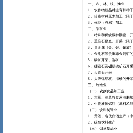
一、 农、林、牧、渔业
1． 农作物新品种选育和种
2． 珍贵树种原木加工（限
3． 棉花（籽棉）加工
二、 采矿业
1． 特殊和稀缺煤种勘查、
2． 重晶石勘查、开采（限
3． 贵金属（金、银、铂族
4． 金刚石等贵重非金属矿
5． 磷矿开采、选矿
6． 硼镁石及硼镁铁矿石开
7． 天青石开采
8． 大洋锰结核、海砂的开
三、 制造业
（一） 农副食品加工业
1． 大豆、油菜籽食用油脂
2． 生物液体燃料（燃料乙
（二） 饮料制造业
1． 黄酒、名优白酒生产（
2． 碳酸饮料生产
（三） 烟草制品业