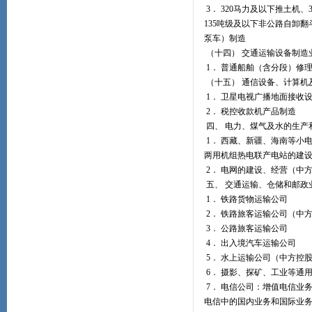
3． 320马力及以下推土机
135吨级及以下非公路自卸
泵车）制造
（十四） 交通运输设备制造
1． 普通船舶（含分段）修
（十五） 通信设备、计算机
1． 卫星电视广播地面接收
2． 税控收款机产品制造
四、 电力、煤气及水的生产
1． 西藏、新疆、海南等小
两用机组热电联产电站的建
2． 电网的建设、经营（中
五、 交通运输、仓储和邮政
1． 铁路货物运输公司
2． 铁路旅客运输公司（中
3． 公路旅客运输公司
4． 出入境汽车运输公司
5． 水上运输公司（中方控
6． 摄影、探矿、工业等通
7． 电信公司：增值电信业
电信中的国内业务和国际业务（