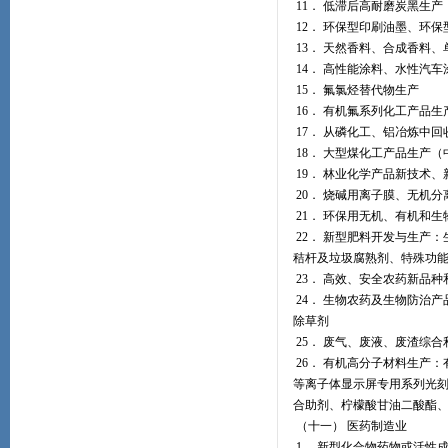
11． 低滞后高耐磨炭黑生产
12． 环保型印刷油墨、环
13． 天然香料、合成香料
14． 高性能涂料、水性汽
15． 氟氯烃替代物生产
16． 有机氟系列化工产品
17． 从磷化工、铝冶炼中
18． 大型煤化工产品生产（
19． 林业化学产品新技术
20． 烧碱用离子膜、无机
21． 环保用无机、有机和
22． 新型肥料开发与生产
秸杆及垃圾腐熟剂、特殊功
23． 高效、安全农药新品
24． 生物农药及生物防治
除草剂
25． 废气、废液、废渣综
26． 有机高分子材料生产
等离子体显示屏专用系列光
合助剂、柠檬酸甘油二酸酯
（十一） 医药制造业
1． 新型化合物药物或活性