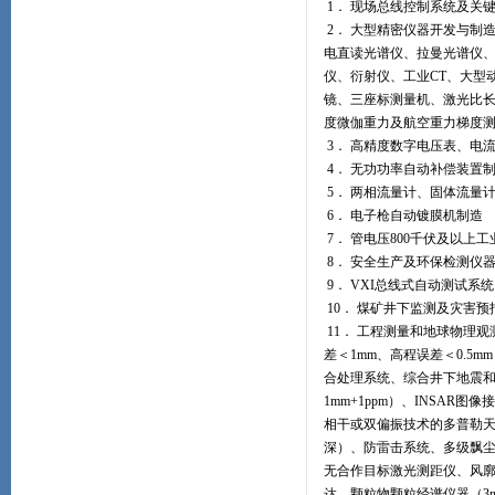
1． 现场总线控制系统及关
2． 大型精密仪器开发与制
电直读光谱仪、拉曼光谱仪、
仪、衍射仪、工业CT、大型动
镜、三座标测量机、激光比长
度微伽重力及航空重力梯度
3． 高精度数字电压表、电
4． 无功功率自动补偿装置
5． 两相流量计、固体流量
6． 电子枪自动镀膜机制造
7． 管电压800千伏及以上
8． 安全生产及环保检测仪
9． VXI总线式自动测试系统
10． 煤矿井下监测及灾害
11． 工程测量和地球物理观
差＜1mm、高程误差＜0.5mm
合处理系统、综合井下地震和
1mm+1ppm）、INSA
相干或双偏振技术的多普勒
深）、防雷击系统、多级飘尘
无合作目标激光测距仪、风廓线
达、颗粒物颗粒经谱仪器（3n