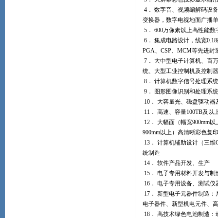
4． 数字音、视频编解码设
变换器，数字电视地面广播单
5． 600万像素以上高性能
6． 集成电路设计，线宽0.
PGA、CSP、MCM等先进
7． 大中型电子计算机、百
统、大型工业控制机及控制
8． 计算机数字信号处理系
9． 图形图像识别和处理系
10． 大容量光、磁盘驱动
11． 高速、容量100TB
12． 大幅面（幅宽900m
900mm以上）高清晰彩色复
13． 计算机辅助设计（三维
统制造
14． 软件产品开发、生产
15． 电子专用材料开发与
16． 电子专用设备、测试
17． 新型电子元器件制造
电子器件、新型机电元件、
18． 高技术绿色电池制造