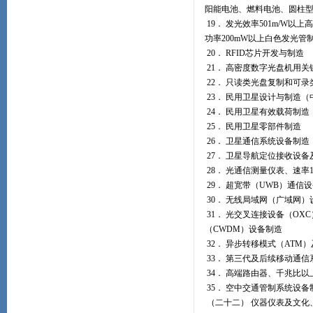
阳能电池、燃料电池、圆柱
19． 发光效率501m/W以
功率200mW以上白色发光管
20． RFID芯片开发与制造
21． 高密度数字光盘机用
22． 只读类光盘复制和可录
23． 民用卫星设计与制造（
24． 民用卫星有效载荷制
25． 民用卫星零部件制造
26． 卫星通信系统设备制造
27． 卫星导航定位接收设
28． 光通信测量仪表、速率1
29． 超宽带（UWB）通信
30． 无线局域网（广域网）
31． 光交叉连接设备（OX
（CWDM）设备制造
32． 异步转移模式（ATM
33． 第三代及后续移动通
34． 高端路由器、千兆比
35． 空中交通管制系统设
（二十二） 仪器仪表及文化