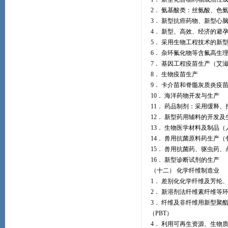
2． 氨基酸类：丝氨酸、色
3． 新型抗癌药物、新型心
4． 新型、高效、经济的避
5． 采用生物工程技术的新
6． 杂环氟化物等含氟高生
7． 基因工程疫苗生产（艾
8． 生物疫苗生产
9． 卡介苗和脊髓灰质炎疫
10． 海洋药物开发与生产
11． 药品制剂：采用缓释
12． 新型药用辅料的开发及
13． 生物医学材料及制品
14． 兽用抗菌原料药生产
15． 兽用抗菌药、驱虫药
16． 新型诊断试剂的生产
（十二） 化学纤维制造业
1． 差别化化学纤维及芳纶
2． 新溶剂法纤维素纤维等
3． 纤维及非纤维用新型聚
（PBT）
4． 利用可再生资源、生物