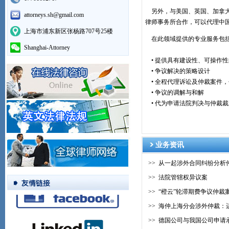
另外，与美国、英国、加拿大
attorneys.sh@gmail.com
律师事务所合作，可以代理中
上海市浦东新区张杨路707号25楼
在此领域提供的专业服务包
Shanghai-Attorney
• 提供具有建设性、可操作
• 争议解决的策略设计
• 全程代理诉讼及仲裁案件，
• 争议的调解与和解
• 代为申请法院判决与仲裁
业务资讯
>>
从一起涉外合同纠纷分
>>
法院管辖权异议案
>>
“橙云”轮滞期费争议仲裁
>>
海仲上海分会涉外仲裁：
>>
德国公司与我国公司申请