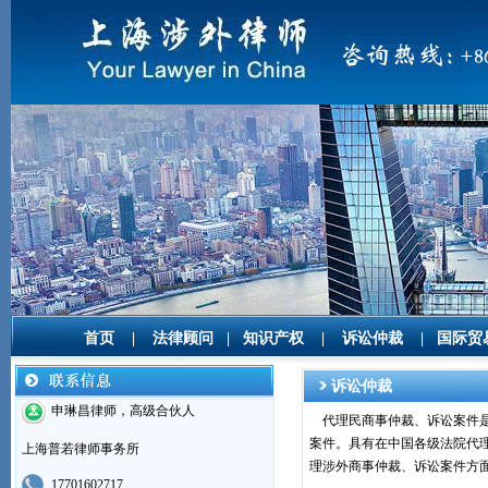
首页
|
法律顾问
|
知识产权
|
诉讼仲裁
|
国际贸
诉讼仲裁
申琳昌律师，高级合伙人
代理民商事仲裁、诉讼案件
案件。具有在中国各级法院代
上海普若律师事务所
理涉外商事仲裁、诉讼案件方
17701602717